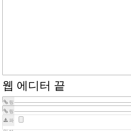
웹 에디터 끝
링
링
크 #1
파
크 #2